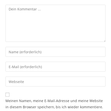
Kommentieren
Gib
deinen
Namen
Gib
oder
deine
Benutzernamen
E-
Gib
zum
Mail-
deine
Kommentieren
Adresse
Website-
ein
zum
URL
Meinen Namen, meine E-Mail-Adresse und meine Website
Kommentieren
ein
in diesem Browser speichern, bis ich wieder kommentiere.
ein
(optional)