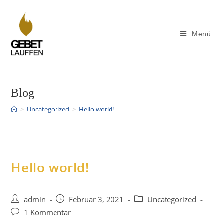
Zum
Inhalt
springen
Menü
Blog
>
Uncategorized
>
Hello world!
Hello world!
Beitrags-
Beitrag
Beitrags-
admin
Februar 3, 2021
Uncategorized
Autor:
veröffentlicht:
Kategorie:
Beitrags-
1 Kommentar